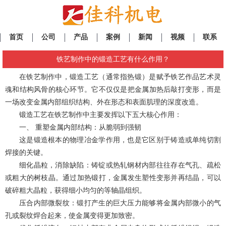
首页
公司
产品
案例
新闻
视频
联系
铁艺制作中的锻造工艺有什么作用？
在
铁艺制作
中，锻造工艺（通常指热锻）是赋予铁艺作品艺术灵
魂和结构风骨的核心环节。它不仅仅是把金属加热后敲打变形，而是
一场改变金属内部组织结构、外在形态和表面肌理的深度改造。
锻造工艺在铁艺制作中主要发挥以下五大核心作用：
一、 重塑金属内部结构：从脆弱到强韧
这是锻造根本的物理冶金学作用，也是它区别于铸造或单纯切割
焊接的关键。
细化晶粒，消除缺陷：铸锭或热轧钢材内部往往存在气孔、疏松
或粗大的树枝晶。通过加热锻打，金属发生塑性变形并再结晶，可以
破碎粗大晶粒，获得细小均匀的等轴晶组织。
压合内部微裂纹：锻打产生的巨大压力能够将金属内部微小的气
孔或裂纹焊合起来，使金属变得更加致密。