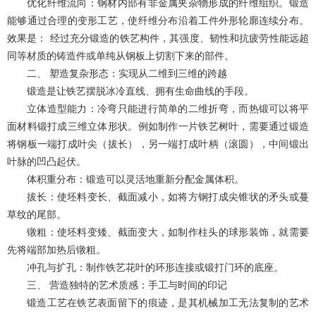
优化纤维流向：钢材内部有非金属夹杂物形成的纤维组织。锻造
能够通过合理的变形工艺，使纤维分布沿着工件外形轮廓连续分布。
效果是： 经过充分锻造的铁艺构件，其强度、韧性和抗疲劳性能远超
同等材质的铸造件或单纯从钢板上切割下来的部件。
二、 塑造复杂形态：实现从二维到三维的跨越
锻造是让铁艺摆脱冰冷直线、拥有生命曲线的手段。
立体造型能力：冷弯只能进行简单的二维折弯，而热锻可以将平
面材料锻打成三维立体形状。例如制作一片铁艺树叶，需要通过锻造
将钢板一端打成叶尖（拔长），另一端打成叶柄（滚圆），中间锻出
叶脉的凹凸起伏。
体积重分布：锻造可以灵活地重新分配金属体积。
拔长：使坯料变长、截面减小，如将方钢打成尖锥状的矛头或蔓
草纹的尾部。
镦粗：使坯料变矮、截面变大，如制作柱头的球形装饰，就需要
先将端部加热后镦粗。
冲孔与扩孔：制作铁艺花叶的环形连接或锻打门环的底座。
三、 营造独特的艺术质感：手工与时间的印记
锻造工艺在
铁艺
表面留下的痕迹，是其机械加工无法复制的艺术