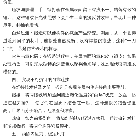
价值。
锤纹与肌理：手工锻打会在金属表面留下深浅不一、错落有致的
锤印。这种锤纹在光线照射下会产生丰富的漫反射效果，呈现出一种
厚重、朴拙的质感。
自然过渡：锻造可以使构件的截面产生渐变。例如，从一个圆棒
过渡到扁平的花叶，连接处自然流畅，没有焊接的痕迹，这种“一刀
活”的工艺是仿古铁艺的标志。
火色与氧化层：在锻造过程中，金属表面的氧化皮（锻皮）如果
处理得当，可以形成独特的深蓝色或深褐色光泽，这是现代喷漆难以
模仿的。
四、 实现不可拆卸的可靠连接
在焊接技术普及之前，锻造是实现金属构件连接的主要手段。
锻接：将两段铁料加热到接近熔化温度的“白热”状态，放在一起
通过猛力捶打，使它们在固态下结合在一起。这种连接的结合强度
高，且界面分子融合，无焊渣和焊瘤。
热铆：如之前提到的，将烧红的铆钉穿过连接孔，通过铆钉墩粗
和冷却收缩，将两个构件紧紧锁死。
五、 消除内应力，稳定尺寸